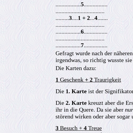
.................
5
................
.................................
.........
3
....
1 + 2
...
4
.......
.................................
.................
6
................
.................................
.................
7
................
Gefragt wurde nach der näheren
irgendwas, so richtig wusste sie
Die Karten dazu:
1
Geschenk
+ 2
Traurigkeit
Die
1. Karte
ist der Signifikat
Die
2. Karte
kreuzt aber die Er
ihr in die Quere. Da sie aber
nu
störend wirken oder aber sogar 
3
Besuch +
4
Treue