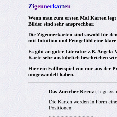
Z
i
g
e
u
n
e
r
k
a
r
t
e
n
Wenn man zum ersten Mal Karten legt s
Bilder sind sehr ansprechbar.
Die Zigeunerkarten sind sowohl für den
mit Intuition und Feingefühl eine klare
Es gibt an guter Literatur z.B. Angel
Karte sehr ausführlich beschrieben wir
Hier ein Fallbeispiel von mir aus der P
umgewandelt haben.
Das Züricher Kreuz
(Legesyst
Die Karten werden in Form eines
Positionen:
..................................