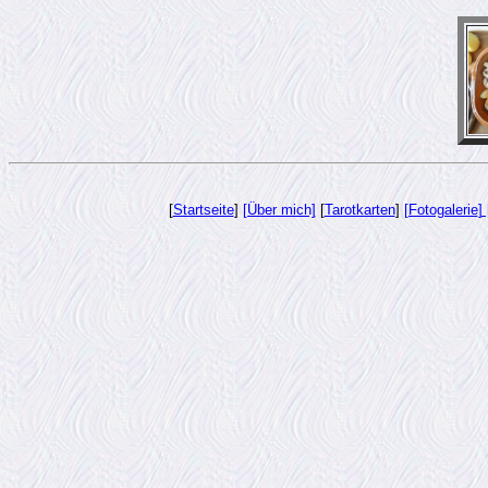
[
Startseite
]
[Über mich]
[
Tarotkarten
]
[Fotogalerie
]